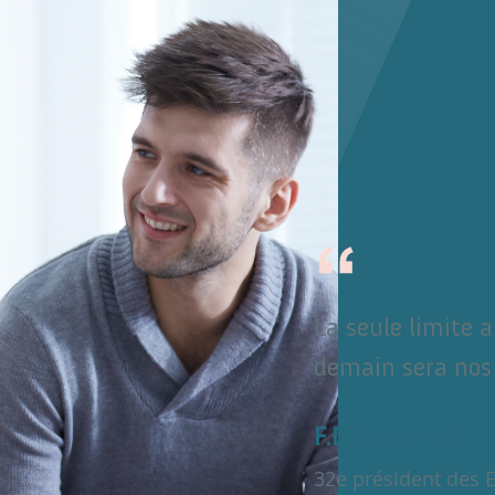
La seule limite 
demain sera nos 
F.D.Roosevelt
32e président des E